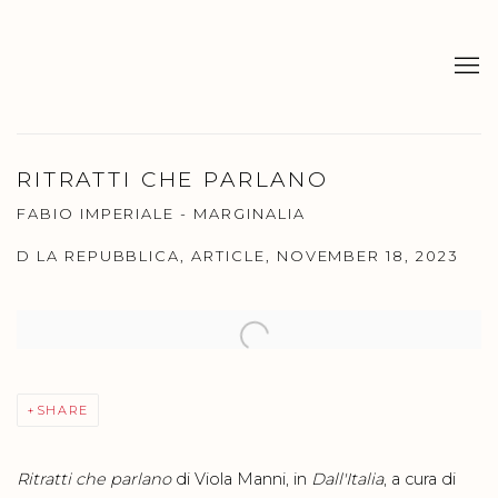
RITRATTI CHE PARLANO
FABIO IMPERIALE - MARGINALIA
D LA REPUBBLICA, ARTICLE, NOVEMBER 18, 2023
Open a larger version of the following image in a popup:
SHARE
Ritratti che parlano
di Viola Manni, in
Dall'Italia
, a cura di