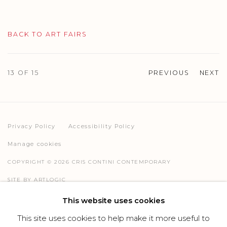
BACK TO ART FAIRS
13
OF 15
PREVIOUS
NEXT
Privacy Policy
Accessibility Policy
Manage cookies
COPYRIGHT © 2026 CRIS CONTINI CONTEMPORARY
SITE BY ARTLOGIC
This website uses cookies
This site uses cookies to help make it more useful to
Go