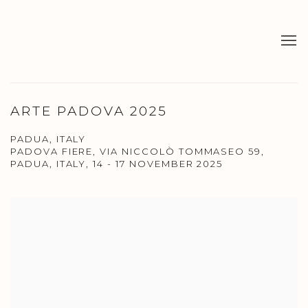
ARTE PADOVA 2025
PADUA, ITALY
PADOVA FIERE, VIA NICCOLÒ TOMMASEO 59,
PADUA, ITALY,
14 - 17 NOVEMBER 2025
Open a larger version of the following image in a popup: